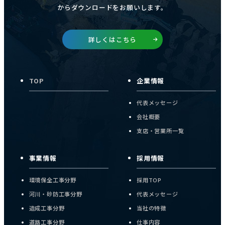
行うデータ処理に関し、お客様にご承諾いただいたものと
からダウンロードをお願いします。
みなします。
Googleのプライバシーポリシー
詳しくはこちら
https://policies.google.com/privacy?hl=ja
https://policies.google.com/technologies/partner-
sites?hl=ja
TOP
企業情報
代表メッセージ
会社概要
支店・営業所一覧
事業情報
採用情報
環境保全工事分野
採用TOP
河川・砂防工事分野
代表メッセージ
造成工事分野
当社の特徴
道路工事分野
仕事内容