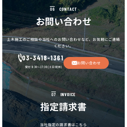
個人情報の取り扱いに関する苦情に対し、適切・迅速
06
CONTACT
に対処します。
本個人情報保護方針は、当サイト内で適用されるもの
お問い合わせ
です。
＜個人情報に関するお問い合わせ窓口＞
当社の個人情報の取扱に関するお問い合せは下記までご連
土木施工のご相談や当社へのお問い合わせなど、お気軽にご連絡
絡ください。
ください。
日鋪建設株式会社 TEL:
03-3418-1361
03-3418-1361
お問い合わせ
【Googleアナリティクスの使用について】
受付 8:30～17:30 (土日祝休)
当サイトでは、より良いサービスの提供、またユーザビリ
ティの向上のため、Googleアナリティクスを使用し、当サ
イトの利用状況などのデータ収集及び解析を行っておりま
す。その際、「Cookie」を通じて、Googleがお客様のIP
07
INVOICE
アドレスなどの情報を収集する場合がありますが、
指定請求書
「Cookie」で収集される情報は個人を特定できるものでは
ありません。 収集されたデータはGoogleのプライバシーポ
リシーにおいて管理されます。 なお、当サイトのご利用を
もって、上述の方法・目的においてGoogle及び当サイトが
当社指定の請求書はこちら