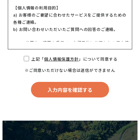
【個人情報の利用目的】
a) お客様のご要望に合わせたサービスをご提供するための
各種ご連絡。
b) お問い合わせいただいたご質問への回答のご連絡。
公正かつ適正な手段で、上記目的に必要となる個人情
報を収集します。
要配慮個人情報を取得する際は、ご本人の同意を得る
上記「
個人情報保護方針
」について同意する
ものとします。
※ご同意いただけない場合は送信ができません
取得した個人情報は、ご本人の同意なしに上記利用目
的以外では利用しません。
情報が漏洩しないよう対策を講じ、従業員だけでなく
委託業者も監督します。
国内外を問わず、法令により認められる場合を除き、
ご本人の同意を得ずに第三者に情報を提供しません。
ご本人からの求めに応じ、当該ご本人の個人情報を開
示します。
公開された個人情報が事実と異なる場合、訂正や削除
に応じます。